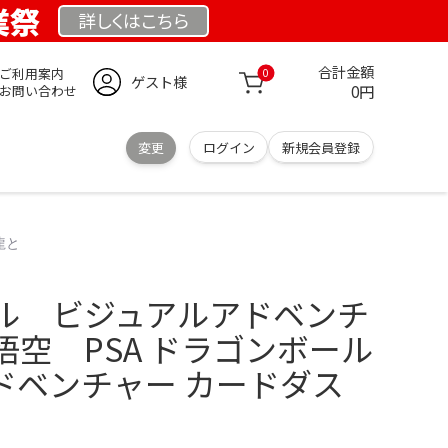
業祭
詳しくは
こちら
合計金額
ご利用案内
0
ゲスト様
0円
お問い合わせ
変更
ログイン
新規会員登録
龍と
ル ビジュアルアドベンチ
空 PSA ドラゴンボール
ドベンチャー カードダス