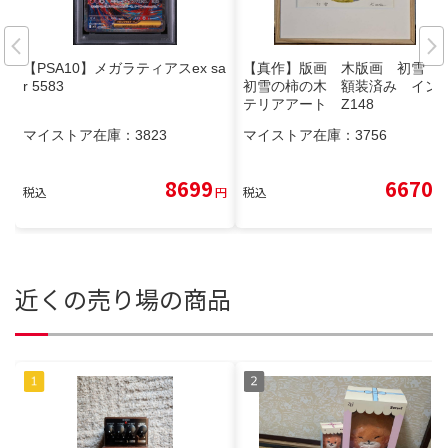
【PSA10】メガラティアスex sa
【真作】版画 木版画 初雪
r 5583
初雪の柿の木 額装済み イン
テリアアート Z148
マイストア在庫：
3823
マイストア在庫：
3756
8699
6670
税込
円
税込
円
近くの売り場の商品